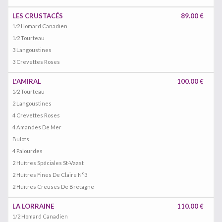
LES CRUSTACÉS
89.00 €
1⁄2 Homard Canadien
1⁄2 Tourteau
3 Langoustines
3 Crevettes Roses
L'AMIRAL
100.00 €
1⁄2 Tourteau
2 Langoustines
4 Crevettes Roses
4 Amandes De Mer
Bulots
4 Palourdes
2 Huîtres Spéciales St-Vaast
2 Huîtres Fines De Claire N°3
2 Huîtres Creuses De Bretagne
LA LORRAINE
110.00 €
1/2 Homard Canadien