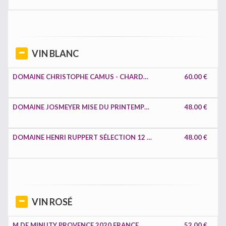
VIN BLANC
DOMAINE CHRISTOPHE CAMUS - CHARDONNAY CHABLIS BOURGOGNE 2021 FRANCE
60.00 €
DOMAINE JOSMEYER MISE DU PRINTEMPS - PINOT BLANC ALSACE 2021 FRANCE
48.00 €
DOMAINE HENRI RUPPERT SÉLECTION 12 - RIESLING COTEAUX DE SCHENGEN MOSELLE 2020 LUXEMBOURG
48.00 €
VIN ROSÉ
M DE MINUTY PROVENCE 2020 FRANCE
52.00 €