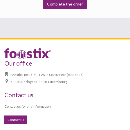
Complete the order
Our office
Foostix Lux S.à. r.l - TVA LU34101152 (B267225)
5, Rue Aldringen L-1118, Luxembourg
Contact us
Contact us for any information
Contact us