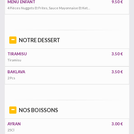
MENU ENFANT
9.50 €
4 Pièces Nuggets Et Frites, Sauce Mayonnaise Et Ketchup, Capri Sonne Et Petit Jouet Inclus
NOTRE DESSERT
TIRAMISU
3.50 €
Tiramisu
BAKLAVA
3.50 €
2 Pcs
NOS BOISSONS
AYRAN
3.00 €
25Cl