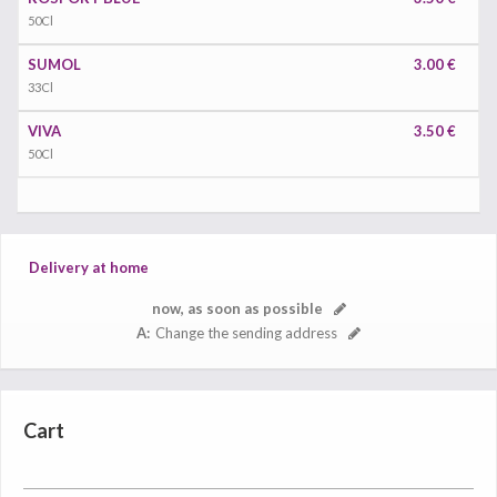
50Cl
SUMOL
3.00 €
33Cl
VIVA
3.50 €
50Cl
Delivery at home
now, as soon as possible
A:
Change the sending address
Cart