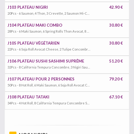
J103 PLATEAU NIGIRI
42.90 €
20Pcs - 6 Saumon, 4 Thon, 3 Crevette, 2 Saumon Mi-Cuit, 2 Thon Mi-Cuit, 1 Unagi, 1 Calamar & 1 Omellete
J104 PLATEAU MAKI COMBO
30.80 €
28Pcs - 6 Maki Saumon, 6 Spring Rolls Thon Avocat, 8 California Saumon Avocat & 8 California Thon Cuit Pomme
J105 PLATEAU VÉGÉTARIEN
30.80 €
22Pcs - 6 Soja Roll Avocat Cheese, 2 Tulipe Concombre, 3 Nigiri Mangue, 3 Nirigi Avocat, 8 California Avocat Concombre & Mangue
J106 PLATEAU SUSHI SASHIMI SUPRÊME
51.20 €
32Pcs - 8 California Tempura Concombre, 3 Nigiri Saumon, 2 Nigiri Thon, 2 Nigiri Hokkikai, 1 Nigiri Crevette, 6 Sashimi Saumon, 4 Sashimi Thon, 3 Sashimi Saint-Jacques 1 Crabe Frit & 2 Tempura Scampis
J107 PLATEAU POUR 2 PERSONNES
79.20 €
50Pcs - 8 Hot Roll, 6 Maki Saumon, 6 Soja Roll Avocat Cheese, 8 Avocat Roll Tempura Concombre Spicy, 4 Nigiri Saumon, 2 Nigiri Crevette, 2 Nigiri Thon, 6 Sashimi Saumon, 4 Sashimi Thon, 2 Sashimi Crevette & 2 Sashimi Hokkikai
J108 PLATEAU TATAKI
67.10 €
34Pcs - 4 Hot Roll, 8 California Tempura Concombre Spicy, 6 Sashimi Saumon Tataki, 6 Sahimi Thon Tataki, 4 Nigiri Saumon Mi-Cuit, 4 Nigiri Thon Mi-Cuit & 2 Nigiri Unagi Mi-Cuit