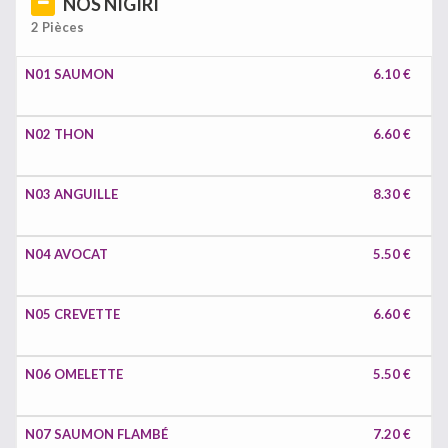
NOS NIGIRI
2 Pièces
N01 SAUMON
6.10 €
N02 THON
6.60 €
N03 ANGUILLE
8.30 €
N04 AVOCAT
5.50 €
N05 CREVETTE
6.60 €
N06 OMELETTE
5.50 €
N07 SAUMON FLAMBÉ
7.20 €