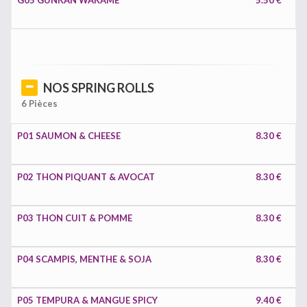
G05 GUNKAN WAKAME
5.50 €
NOS SPRING ROLLS
6 Pièces
P01 SAUMON & CHEESE
8.30 €
P02 THON PIQUANT & AVOCAT
8.30 €
P03 THON CUIT & POMME
8.30 €
P04 SCAMPIS, MENTHE & SOJA
8.30 €
P05 TEMPURA & MANGUE SPICY
9.40 €