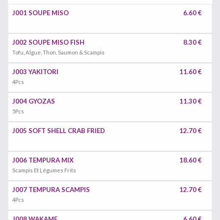
J001 SOUPE MISO
6.60 €
J002 SOUPE MISO FISH
8.30 €
Tofu, Algue, Thon, Saumon & Scampis
J003 YAKITORI
11.60 €
4Pcs
J004 GYOZAS
11.30 €
5Pcs
J005 SOFT SHELL CRAB FRIED
12.70 €
J006 TEMPURA MIX
18.60 €
Scampis Et Légumes Frits
J007 TEMPURA SCAMPIS
12.70 €
4Pcs
J008 WAKAME
6.60 €