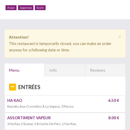
Asian
Japanese
Sushi
×
Attention!
This restaurant is temporarily closed, you can make an order
anyway for a following date or time.
Menu
Info
Reviews
ENTRÉES
HA KAO
6.50 €
Raviolis Aux Crevettes À La Vapeur, 5 Pièces
ASSORTIMENT VAPEUR
8.00 €
2 Ha Kao, 2 Siumai, 1 Brioche De Porc, 1 Fan Kou