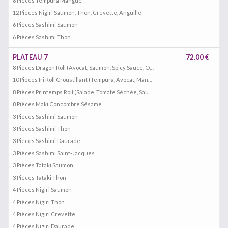
8 Pièces Tempura Mangue
12 Pièces Nigiri Saumon, Thon, Crevette, Anguille
6 Pièces Sashimi Saumon
6 Pièces Sashimi Thon
PLATEAU 7
72.00 €
8 Pièces Dragon Roll (Avocat, Saumon, Spicy Sauce, Oeuf De Saumon)
10 Pièces Iri Roll Croustillant (Tempura, Avocat, Mangue, Cheese)
8 Pièces Printemps Roll (Salade, Tomate Séchée, Saumon Fumé, Crevette, Avocat, Concombre, Mangue)
8 Pièces Maki Concombre Sésame
3 Pièces Sashimi Saumon
3 Pièces Sashimi Thon
3 Pièces Sashimi Daurade
3 Pièces Sashimi Saint-Jacques
3 Pièces Tataki Saumon
3 Pièces Tataki Thon
4 Pièces Nigiri Saumon
4 Pièces Nigiri Thon
4 Pièces Nigiri Crevette
4 Pièces Nigiri Daurade