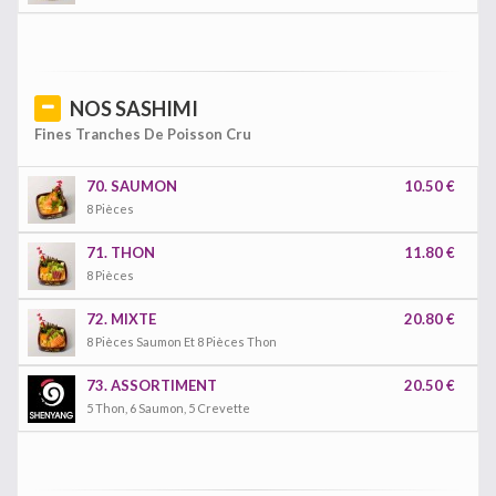
NOS SASHIMI
Fines Tranches De Poisson Cru
70. SAUMON
10.50 €
8 Pièces
71. THON
11.80 €
8 Pièces
72. MIXTE
20.80 €
8 Pièces Saumon Et 8 Pièces Thon
73. ASSORTIMENT
20.50 €
5 Thon, 6 Saumon, 5 Crevette