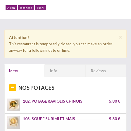
Asian
Japanese
Sushi
×
Attention!
This restaurant is temporarily closed, you can make an order
anyway for a following date or time.
Menu
Info
Reviews
NOS POTAGES
102. POTAGE RAVIOLIS CHINOIS
5.80 €
103. SOUPE SURIMI ET MAÏS
5.80 €