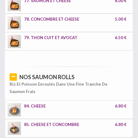
77. SAUMON ET CHEESE
6.00 €
78. CONCOMBRE ET CHEESE
5.00 €
79. THON CUIT ET AVOCAT
6.50 €
NOS SAUMON ROLLS
Riz Et Poisson Enroulés Dans Une Fine Tranche De
Saumon Frais
84. CHEESE
6.80 €
85. CHEESE ET CONCOMBRE
6.80 €