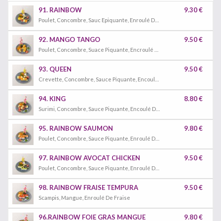
91. RAINBOW
9.30 €
Poulet, Concombre, Sauc Epiquante, Enroulé De Thon, Saumon, Avocat Et Mangue
92. MANGO TANGO
9.50 €
Poulet, Concombre, Suace Piquante, Encroulé De Mangue
93. QUEEN
9.50 €
Crevette, Concombre, Sauce Piquante, Encoulé De Mangue
94. KING
8.80 €
Surimi, Concombre, Sauce Piquante, Encoulé De Thon Et Avocat
95. RAINBOW SAUMON
9.80 €
Poulet, Concombre, Sauce Piquante, Enroulé De Mangue
97. RAINBOW AVOCAT CHICKEN
9.50 €
Poulet, Concombre, Sauce Piquante, Enroulé De Avocat
98. RAINBOW FRAISE TEMPURA
9.50 €
Scampis, Mangue, Enroulé De Fraise
96.RAINBOW FOIE GRAS MANGUE
9.80 €