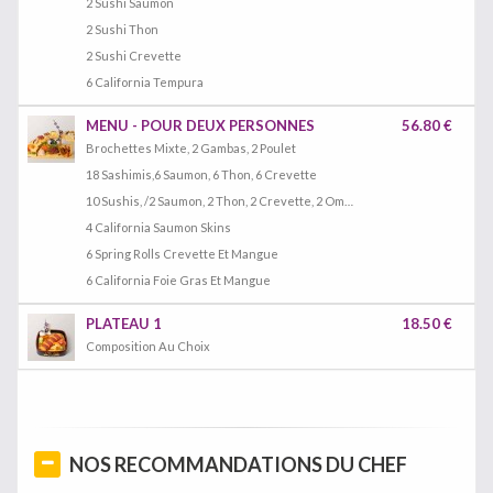
2 Sushi Saumon
2 Sushi Thon
2 Sushi Crevette
6 California Tempura
MENU - POUR DEUX PERSONNES
56.80 €
Brochettes Mixte, 2 Gambas, 2 Poulet
18 Sashimis,6 Saumon, 6 Thon, 6 Crevette
10 Sushis, /2 Saumon, 2 Thon, 2 Crevette, 2 Omelette,2 Anguille
4 California Saumon Skins
6 Spring Rolls Crevette Et Mangue
6 California Foie Gras Et Mangue
PLATEAU 1
18.50 €
Composition Au Choix
NOS RECOMMANDATIONS DU CHEF