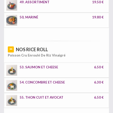
49. ASSORTIMENT
19.50 €
50, MARINÉ
19.80 €
NOS RICE ROLL
Poisson Cru Enroulé De Riz Vinaigré
53. SAUMON ET CHEESE
6.50 €
54. CONCOMBRE ET CHEESE
6.30 €
55. THON CUIT ET AVOCAT
6.50 €