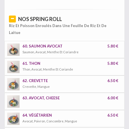
NOS SPRING ROLL
Riz Et Poisson Enroulés Dans Une Feuille De Riz Et De
Laitue
60. SAUMON AVOCAT
5.80 €
Saumon, Avocat, Menthe Et Coriandre
61. THON
5.80 €
Thon, Avocat, Menthe Et Coriande
62. CREVETTE
6.50 €
Crevette, Mangue
63. AVOCAT, CHEESE
6.00 €
64. VÉGÉTARIEN
6.50 €
Avocat, Poivron, Concombre, Mangue