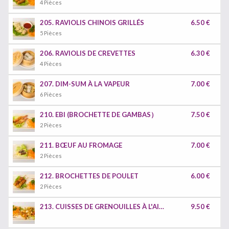
4 Pièces
205. RAVIOLIS CHINOIS GRILLÉS
6.50 €
5 Pièces
206. RAVIOLIS DE CREVETTES
6.30 €
4 Pièces
207. DIM-SUM À LA VAPEUR
7.00 €
6 Pièces
210. EBI (BROCHETTE DE GAMBAS）
7.50 €
2 Pièces
211. BŒUF AU FROMAGE
7.00 €
2 Pièces
212. BROCHETTES DE POULET
6.00 €
2 Pièces
213. CUISSES DE GRENOUILLES À L'AIL SEL ET POIVRON
9.50 €