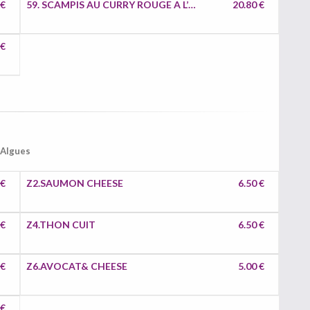
 €
59. SCAMPIS AU CURRY ROUGE A L’ORIENTALE ET LAIT DE COCO
20.80 €
 €
 Algues
 €
Z2.SAUMON CHEESE
6.50 €
 €
Z4.THON CUIT
6.50 €
 €
Z6.AVOCAT& CHEESE
5.00 €
 €