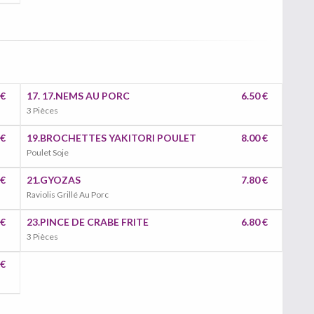
 €
17. 17.NEMS AU PORC
6.50 €
3 Pièces
 €
19.BROCHETTES YAKITORI POULET
8.00 €
Poulet Soje
 €
21.GYOZAS
7.80 €
Raviolis Grillé Au Porc
 €
23.PINCE DE CRABE FRITE
6.80 €
3 Pièces
 €