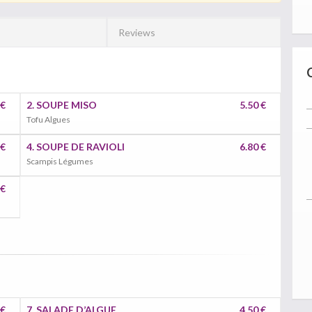
Reviews
 €
2. SOUPE MISO
5.50 €
Tofu Algues
 €
4. SOUPE DE RAVIOLI
6.80 €
Scampis Légumes
 €
 €
7. SALADE D’ALGUE
4.50 €