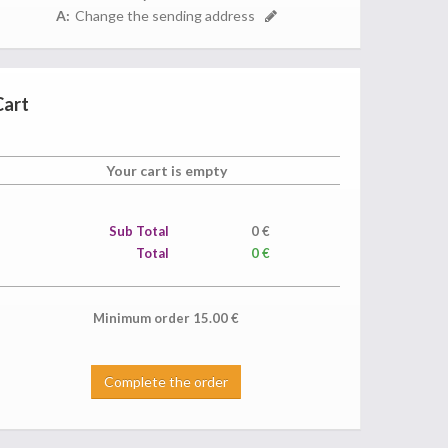
A:
Change the sending address
Cart
Your cart is empty
Sub Total
0
€
Total
0 €
Minimum order
15.00
€
Complete the order