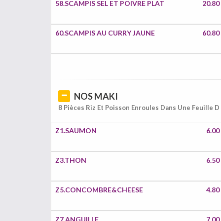
58.SCAMPIS SEL ET POIVRE PLAT
20.80
60.SCAMPIS AU CURRY JAUNE
60.80
NOS MAKI
8 Pièces Riz Et Poisson Enroules Dans Une Feuille D
Z1.SAUMON
6.00
Z3.THON
6.50
Z5.CONCOMBRE&CHEESE
4.80
Z7.ANGUILLE
7.00