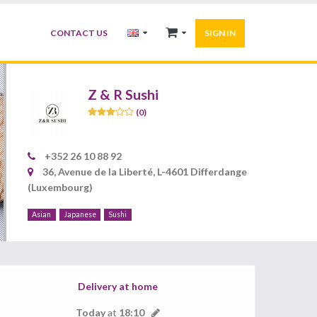
CONTACT US
SIGN IN
Z & R Sushi
(0)
+352 26 10 88 92
36, Avenue de la Liberté, L-4601 Differdange
(Luxembourg)
Asian
Japanese
Sushi
Delivery at home
Today
at
18:10