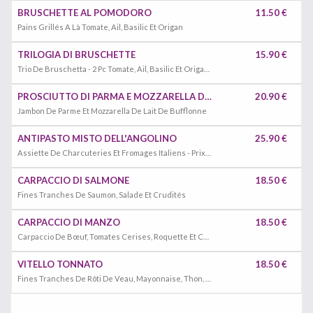
BRUSCHETTE AL POMODORO
11.50 €
Pains Grillés A Là Tomate, Ail, Basilic Et Origan
TRILOGIA DI BRUSCHETTE
15.90 €
Trio De Bruschetta - 2 Pc Tomate, Ail, Basilic Et Origan / 2 Pc Mozzarella De Lait De Bufflonne Et Speck / 2 Pc Crème De Truffe
PROSCIUTTO DI PARMA E MOZZARELLA DI BUFALA
20.90 €
Jambon De Parme Et Mozzarella De Lait De Bufflonne
ANTIPASTO MISTO DELL'ANGOLINO
25.90 €
Assiette De Charcuteries Et Fromages Italiens - Prix Pour Une Personne
CARPACCIO DI SALMONE
18.50 €
Fines Tranches De Saumon, Salade Et Crudités
CARPACCIO DI MANZO
18.50 €
Carpaccio De Bœuf, Tomates Cerises, Roquette Et Copeaux De Parmesan
VITELLO TONNATO
18.50 €
Fines Tranches De Rôti De Veau, Mayonnaise, Thon, Câpres Et Anchois