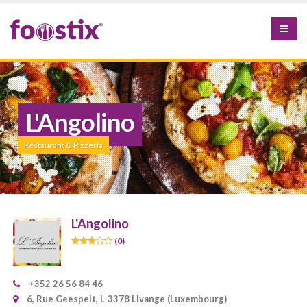
L'Angolino
Restaurant & Pizzeria
L'Angolino
(0)
+352 26 56 84 46
6, Rue Geespelt, L-3378 Livange (Luxembourg)