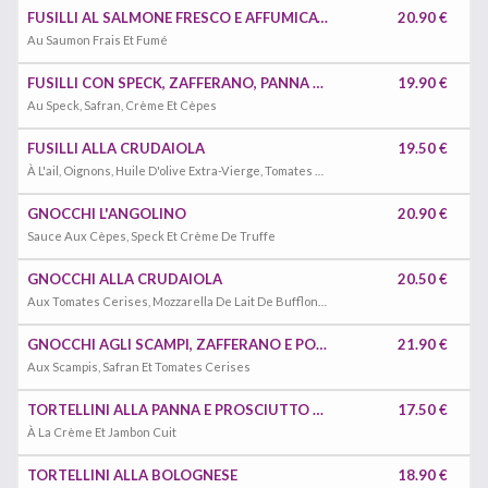
FUSILLI AL SALMONE FRESCO E AFFUMICATO
20.90 €
Au Saumon Frais Et Fumé
FUSILLI CON SPECK, ZAFFERANO, PANNA E FUNGHI PORCINI
19.90 €
Au Speck, Safran, Crème Et Cèpes
FUSILLI ALLA CRUDAIOLA
19.50 €
À L'ail, Oignons, Huile D'olive Extra-Vierge, Tomates Cerises, Mozzarella De Lait De Bufflonne, Origan Et Basilic
GNOCCHI L'ANGOLINO
20.90 €
Sauce Aux Cèpes, Speck Et Crème De Truffe
GNOCCHI ALLA CRUDAIOLA
20.50 €
Aux Tomates Cerises, Mozzarella De Lait De Bufflonne, Basilic, Oignons Et Ail
GNOCCHI AGLI SCAMPI, ZAFFERANO E POMODORINI
21.90 €
Aux Scampis, Safran Et Tomates Cerises
TORTELLINI ALLA PANNA E PROSCIUTTO COTTO
17.50 €
À La Crème Et Jambon Cuit
TORTELLINI ALLA BOLOGNESE
18.90 €