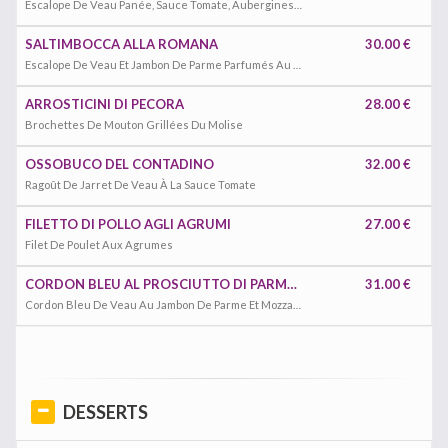
Escalope De Veau Panée, Sauce Tomate, Aubergines Et Mozzarella
SALTIMBOCCA ALLA ROMANA
30.00 €
Escalope De Veau Et Jambon De Parme Parfumés Au Marsala
ARROSTICINI DI PECORA
28.00 €
Brochettes De Mouton Grillées Du Molise
OSSOBUCO DEL CONTADINO
32.00 €
Ragoût De Jarret De Veau À La Sauce Tomate
FILETTO DI POLLO AGLI AGRUMI
27.00 €
Filet De Poulet Aux Agrumes
CORDON BLEU AL PROSCIUTTO DI PARMA E MOZZARELLA CON SALSA AI FUNGHI
31.00 €
Cordon Bleu De Veau Au Jambon De Parme Et Mozzarella, Servi Avec Sauce Aux Champignons
DESSERTS