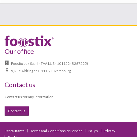
Our office
Foostix Lux S.à. r.l - TVA LU34101152 (B267225)
5, Rue Aldringen L-1118, Luxembourg
Contact us
Contact us for any information
Contact us
Restaurants
Terms and Conditions of Service
FAQ's
Privacy