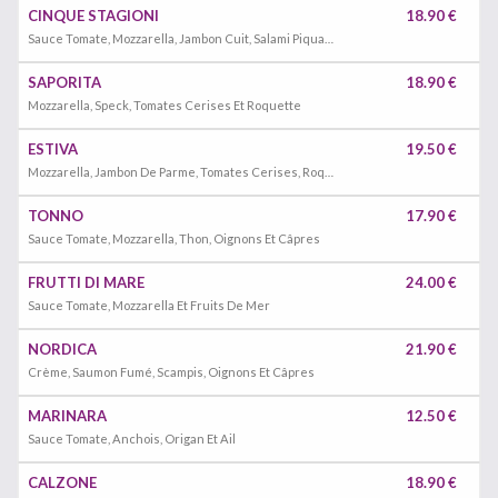
CINQUE STAGIONI
18.90 €
Sauce Tomate, Mozzarella, Jambon Cuit, Salami Piquant, Artichauts, Champignons Et Olives
SAPORITA
18.90 €
Mozzarella, Speck, Tomates Cerises Et Roquette
ESTIVA
19.50 €
Mozzarella, Jambon De Parme, Tomates Cerises, Roquette Et Copeaux De Parmesan
TONNO
17.90 €
Sauce Tomate, Mozzarella, Thon, Oignons Et Câpres
FRUTTI DI MARE
24.00 €
Sauce Tomate, Mozzarella Et Fruits De Mer
NORDICA
21.90 €
Crème, Saumon Fumé, Scampis, Oignons Et Câpres
MARINARA
12.50 €
Sauce Tomate, Anchois, Origan Et Ail
CALZONE
18.90 €