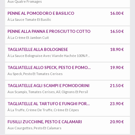
Aux Quatre Fromages
PENNE AL POMODORO E BASILICO
16.00 €
À La Sauce Tomate Et Basilic
PENNE ALLA PANNA E PROSCIUTTO COTTO
16.50 €
À La Crème Et Jambon Cuit
TAGLIATELLE ALLA BOLOGNESE
18.90 €
À La Sauce Bolognaise Avec Viande Hachée 100% Pur Bœuf
TAGLIATELLE ALLO SPECK, PESTO E POMODORINI
19.90 €
Au Speck, Pesto Et Tomates Cerises
TAGLIATELLE AGLI SCAMPI E POMODORINI
21.50 €
Aux Scampis, Tomates Cerises, Ail, Oignons Et Persil
TAGLIATELLE AL TARTUFO E FUNGHI PORCINI
23.90 €
À La Truffe, Crème De Truffe, Crème Et Cèpes
FUSILLI ZUCCHINE, PESTO E CALAMARI
20.90 €
Aux Courgettes, Pesto Et Calamars