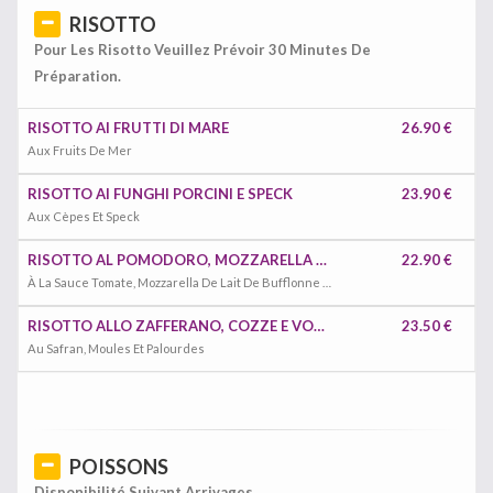
RISOTTO
Pour Les Risotto Veuillez Prévoir 30 Minutes De
Préparation.
RISOTTO AI FRUTTI DI MARE
26.90 €
Aux Fruits De Mer
RISOTTO AI FUNGHI PORCINI E SPECK
23.90 €
Aux Cèpes Et Speck
RISOTTO AL POMODORO, MOZZARELLA DI BUFALA E BASILICO
22.90 €
À La Sauce Tomate, Mozzarella De Lait De Bufflonne Et Basilic
RISOTTO ALLO ZAFFERANO, COZZE E VONGOLE
23.50 €
Au Safran, Moules Et Palourdes
POISSONS
Disponibilité Suivant Arrivages.