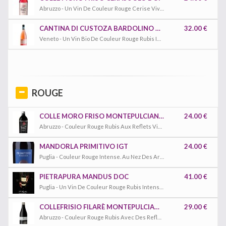
Abruzzo - Un Vin De Couleur Rouge Cerise Vive, Fruité Avec Des Notes De Fruits Rouges Et De Pétales Rouges. En Bouche, Un Vin Frais Et Rond Avec Un Délicat Soupçon Amer.
CANTINA DI CUSTOZA BARDOLINO BIO DOC
32.00 €
Veneto - Un Vin Bio De Couleur Rouge Rubis Intense. Au Nez, Un Bouquet Très Fin Et Délicat, Avec Des Notes De Fraise Et De Framboise.
ROUGE
COLLE MORO FRISO MONTEPULCIANO DOC
24.00 €
Abruzzo - Couleur Rouge Rubis Aux Reflets Violacés. Au Nez Des Arômes Fruités Avec Des Notes De Fruits Rouges Mûris.
MANDORLA PRIMITIVO IGT
24.00 €
Puglia - Couleur Rouge Intense. Au Nez Des Arômes Fruités De Baies Rouges Légèrement Épicées. Un Vin Rond Avec Des Tanins Doux Et Une Finale Longue Et Agréable.
PIETRAPURA MANDUS DOC
41.00 €
Puglia - Un Vin De Couleur Rouge Rubis Intense Avec Des Reflets Violets, Arômes Amples De Cerises Mûres Et De Prunes Avec Notes Agréables De Cacao Et De Vanille.
COLLEFRISIO FILARÈ MONTEPULCIANO BIO DOC
29.00 €
Abruzzo - Couleur Rouge Rubis Avec Des Reflets Violacés ; Au Nez Notes Intenses De Baies Sauvages Et Cerise Noire, Légèrement Épicé, Un Vin Bien Structuré Et Bien Équilibré.