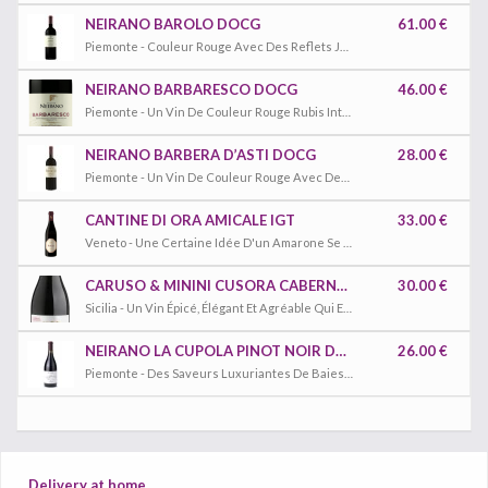
NEIRANO BAROLO DOCG
61.00 €
Piemonte - Couleur Rouge Avec Des Reflets Jaunes Orangés. Goût Sec Et Velouté Avec Un Bouquet De Rose Séchée Et De Violette.
NEIRANO BARBARESCO DOCG
46.00 €
Piemonte - Un Vin De Couleur Rouge Rubis Intense Tendant Au Grenat. Corsé Et Velouté Avec Un Arôme Distinctif, Un Bouquet Éthéré Avec Des Notes Épicées.
NEIRANO BARBERA D’ASTI DOCG
28.00 €
Piemonte - Un Vin De Couleur Rouge Avec Des Reflets Grenat ; Saveur Complète Et Robuste ; Bouquet Vineux Avec Des Notes De Cerise.
CANTINE DI ORA AMICALE IGT
33.00 €
Veneto - Une Certaine Idée D'un Amarone Se Cache Derrière Ce Vin Fait Comme Un Ripasso Et Qui Est D'une Douceur Extraordinaire.
CARUSO & MININI CUSORA CABERNET SAUVIGNON DOC
30.00 €
Sicilia - Un Vin Épicé, Élégant Et Agréable Qui Exprime De Manière Large Et Complète Toutes Les Meilleures Caractéristiques Du Terrain D'où Il S'élève.
NEIRANO LA CUPOLA PINOT NOIR DOC
26.00 €
Piemonte - Des Saveurs Luxuriantes De Baies Noires Mûres, Avec Des Nuances D’herbes Sauvages, De Réglisse Et De Terre, Sont Suivies D’une Finale Riche, Corsée Et Saisissante.
Delivery at home