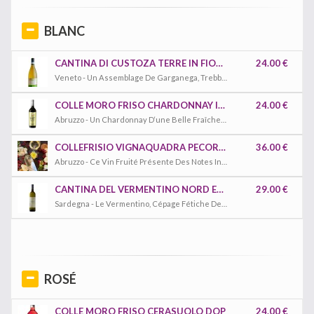
BLANC
CANTINA DI CUSTOZA TERRE IN FIORE DI CUSTOZA BIO DOC
24.00 €
Veneto - Un Assemblage De Garganega, Trebbiano Et Friulano Pour Cette Cuvée Produite Dans La Région De Venise. C’est Frais, Gourmand, Avec Une Jolie Texture En Bouche.
COLLE MORO FRISO CHARDONNAY IGP
24.00 €
Abruzzo - Un Chardonnay D‘une Belle Fraîcheur De Couleur Jaune Paille Avec Des Reflets Verdâtres. C‘est Très Délicat, Fruité Avec Un Soupçon De Pêche Blanche.
COLLEFRISIO VIGNAQUADRA PECORINO IGT
36.00 €
Abruzzo - Ce Vin Fruité Présente Des Notes Intenses De Thé Vert Et De Pêche Mûre. On Y Retrouve Également Des Notes De Citron Et Mandarine, Associées À Des Touches De Pamplemousse Rose Et De Fruits Exotiques. En Bouche Il Est Fruité, Équilibré Et Offre Une Fine Fraicheur.
CANTINA DEL VERMENTINO NORD EST VERMENTINO DOC
29.00 €
Sardegna - Le Vermentino, Cépage Fétiche De La Sardaigne A Un Côté Fruité Extraordinaire, Ainsi Qu‘un Bouquet Qui Nous Rappelle Des Amandes Amères, Le Tout Encadré Par Une Très Belle Fraîcheur.
ROSÉ
COLLE MORO FRISO CERASUOLO DOP
24.00 €