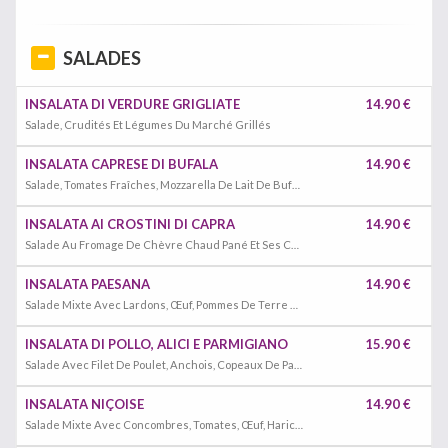
SALADES
INSALATA DI VERDURE GRIGLIATE
14.90 €
Salade, Crudités Et Légumes Du Marché Grillés
INSALATA CAPRESE DI BUFALA
14.90 €
Salade, Tomates Fraîches, Mozzarella De Lait De Bufflonne Et Crudités
INSALATA AI CROSTINI DI CAPRA
14.90 €
Salade Au Fromage De Chèvre Chaud Pané Et Ses Crudités
INSALATA PAESANA
14.90 €
Salade Mixte Avec Lardons, Œuf, Pommes De Terre Et Crudités
INSALATA DI POLLO, ALICI E PARMIGIANO
15.90 €
Salade Avec Filet De Poulet, Anchois, Copeaux De Parmesan Et Crudités
INSALATA NIÇOISE
14.90 €
Salade Mixte Avec Concombres, Tomates, Œuf, Haricots Verts, Poivrons, Thon, Anchois, Pommes De Terre, Oignons Olives Et Crudités