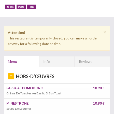
Italian
Pasta
Pizza
×
Attention!
This restaurant is temporarily closed, you can make an order
anyway for a following date or time.
Menu
Info
Reviews
HORS-D’ŒUVRES
PAPPA AL POMODORO
10.90 €
Crème De Tomates Au Basilic Et Son Toast
MINESTRONE
10.90 €
Soupe De Légumes