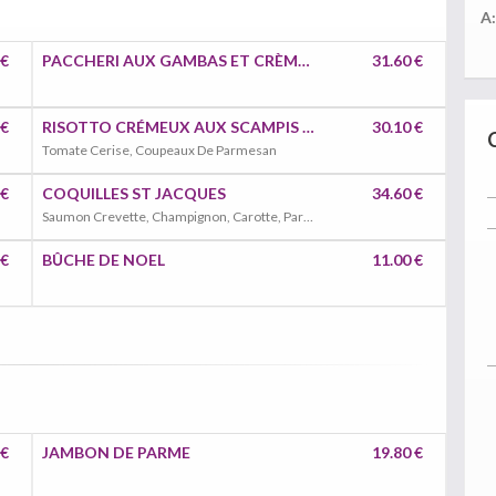
A:
 €
PACCHERI AUX GAMBAS ET CRÈME LÉGÈRE À LA PISTACHE ET BURRATA
31.60 €
 €
RISOTTO CRÉMEUX AUX SCAMPIS ET CHAMPAGNE
30.10 €
Tomate Cerise, Coupeaux De Parmesan
 €
COQUILLES ST JACQUES
34.60 €
Saumon Crevette, Champignon, Carotte, Parmesan
 €
BÛCHE DE NOEL
11.00 €
 €
JAMBON DE PARME
19.80 €