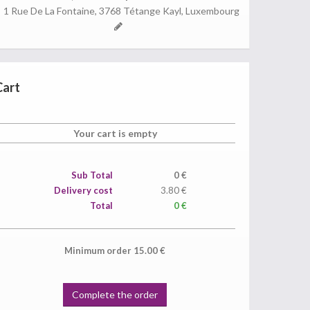
1 Rue De La Fontaine, 3768 Tétange Kayl, Luxembourg
Cart
Your cart is empty
Sub Total
0
€
Delivery cost
3.80 €
Total
0 €
Minimum order
15.00
€
Complete the order