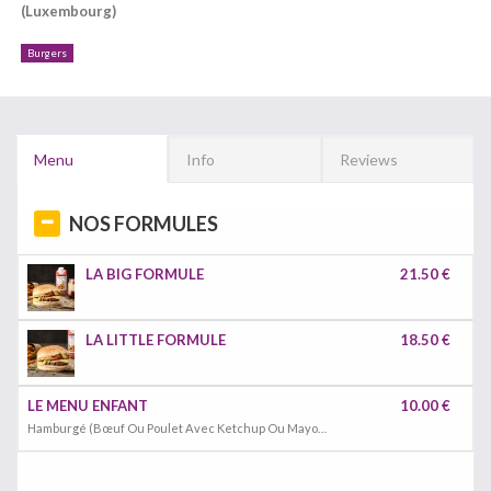
(Luxembourg)
Burgers
Menu
Info
Reviews
NOS FORMULES
LA BIG FORMULE
21.50 €
LA LITTLE FORMULE
18.50 €
LE MENU ENFANT
10.00 €
Hamburgé (Bœuf Ou Poulet Avec Ketchup Ou Mayonnaise, Tomme De Montagne Au Lait Cru), Fernandines (Frites Maison) Et Boisson.