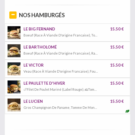
NOS HAMBURGÉS
LE BIG FERNAND
15.50 €
Boeuf (Race À Viande D'origine Francaise), Tomme De Montagne Au Lait Cru, Tomates Séchées, Persil Plat, Sauce Tata Fernande (Sauce Cocktail Big Fernand)
LE BARTHOLOMÉ
15.50 €
Boeuf (Race À Viande D'origine Francaise), Raclette De Montagne Au Lait Cru, Poitrine De Porc Fumée, Oignons Confits, Ciboulette, Sauce Bb Fernand (Sauce Barbecue Big Fernand)
LE VICTOR
15.50 €
Veau (Race À Viande D'origine Francaise), Fourme D'ambert (Bleu Crémeux), Oignons Confits, Coriandre, Sauce Tonton Fernand (Mayonnaise Délicatement Sucrée)
LE PAULETTE D'HIVER
15.50 €
🍗Filet De Poulet Mariné (Label Rouge), 🧀Tomme De Montagne Au Lait Cru, 🧅Oignons Confits, 🌿Persil Plat, Et Notre Nouvelle 🍯Sauce Mémère (Sauce Artisanale Façon Gribiche)
LE LUCIEN
15.50 €
Gros Champignon De Paname, Tomme De Montagne Au Lait Cru, Tomates Séchées, Oignons Confits, Ciboulette, Sauce Tata Fernande (Sauce Cocktail Big Fernand)