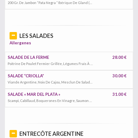
200 Gr. De Jambon “Pata Negra ” Ibérique De Gland (Guijuelo) Coupé À La Main. Reserva, Medaille D ’Or.
LES SALADES
Allergenes
SALADE DE LA FERME
28.00 €
Poitrine De Poulet Fermier Grillée, Légumes Frais À La Grille, Tomates Cerise, Œuf Poché Et Avocats
SALADE “CRIOLLA”
30.00 €
Viande Argentine, Noix De Cajou, Mesclun De Salade, Fromage Blanc Au Fines Herbes, Avocat.
SALADE « MAR DEL PLATA »
31.00 €
Scampi, Cabillaud, Boquerones En Vinagre, Saumon Fumé, Mesclun De Salade, Tomates Cerises, Avocat
ENTRECÔTE ARGENTINE