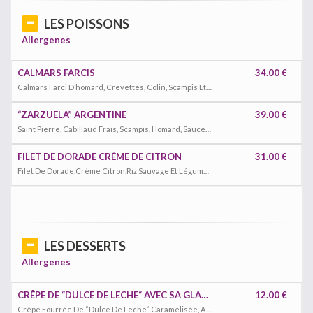
LES POISSONS
Allergenes
CALMARS FARCIS
34.00 €
Calmars Farci D’homard, Crevettes, Colin, Scampis Et “Brunoise” De Légumes Frais, Le Tout Avec Une Sauce À Base De Fumet Fait Maison
“ZARZUELA” ARGENTINE
39.00 €
Saint Pierre, Cabillaud Frais, Scampis, Homard, Sauce Tomate Faite Maison Avec Pommes De Terre
FILET DE DORADE CRÈME DE CITRON
31.00 €
Filet De Dorade,Crème Citron,Riz Sauvage Et Légumes
LES DESSERTS
Allergenes
CRÊPE DE “DULCE DE LECHE“ AVEC SA GLACE
12.00 €
Crêpe Fourrée De “Dulce De Leche“ Caramélisée, Avec Sa Glace “Dulce De Leche”