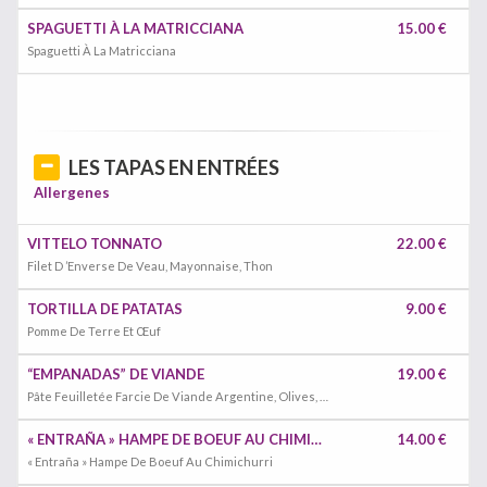
SPAGUETTI À LA MATRICCIANA
15.00 €
Spaguetti À La Matricciana
LES TAPAS EN ENTRÉES
Allergenes
VITTELO TONNATO
22.00 €
Filet D ’Enverse De Veau, Mayonnaise, Thon
TORTILLA DE PATATAS
9.00 €
Pomme De Terre Et Œuf
“EMPANADAS” DE VIANDE
19.00 €
Pâte Feuilletée Farcie De Viande Argentine, Olives, Œufs, Raisins Secs Et Fines Herbes Fraîches
« ENTRAÑA » HAMPE DE BOEUF AU CHIMICHURRI
14.00 €
« Entraña » Hampe De Boeuf Au Chimichurri