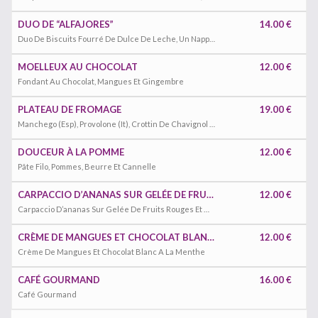
DUO DE “ALFAJORES”
14.00 €
Duo De Biscuits Fourré De Dulce De Leche, Un Nappé Au Chocolat Et L’autre Glacé Au Sucre. Fabriqué En Argentine
MOELLEUX AU CHOCOLAT
12.00 €
Fondant Au Chocolat, Mangues Et Gingembre
PLATEAU DE FROMAGE
19.00 €
Manchego (Esp), Provolone (It), Crottin De Chavignol (Fr) Fromage Fermenté
DOUCEUR À LA POMME
12.00 €
Pâte Filo, Pommes, Beurre Et Cannelle
CARPACCIO D’ANANAS SUR GELÉE DE FRUITS ROUGES ET GLACE COCO
12.00 €
Carpaccio D’ananas Sur Gelée De Fruits Rouges Et Glace Coco
CRÈME DE MANGUES ET CHOCOLAT BLANC A LA MENTHE
12.00 €
Crème De Mangues Et Chocolat Blanc A La Menthe
CAFÉ GOURMAND
16.00 €
Café Gourmand