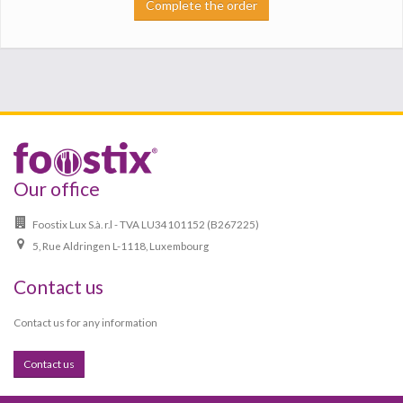
Complete the order
Our office
Foostix Lux S.à. r.l - TVA LU34101152 (B267225)
5, Rue Aldringen L-1118, Luxembourg
Contact us
Contact us for any information
Contact us