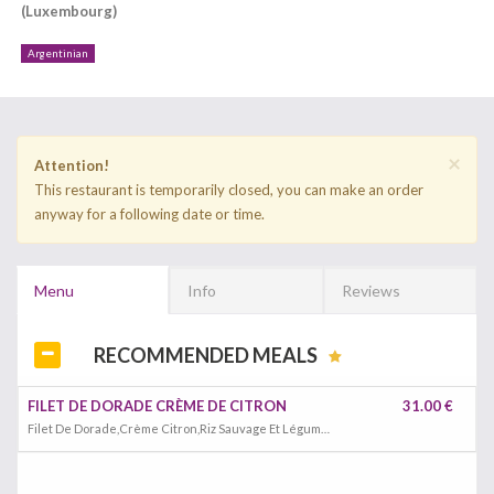
(Luxembourg)
Argentinian
×
Attention!
This restaurant is temporarily closed, you can make an order
anyway for a following date or time.
Menu
Info
Reviews
RECOMMENDED MEALS
FILET DE DORADE CRÈME DE CITRON
31.00 €
Filet De Dorade,Crème Citron,Riz Sauvage Et Légumes