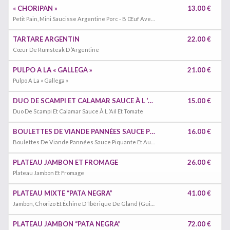
« CHORIPAN »
13.00 €
Petit Pain, Mini Saucisse Argentine Porc - B Œuf Avec « Chimichurri »
TARTARE ARGENTIN
22.00 €
Cœur De Rumsteak D ’Argentine
PULPO A LA « GALLEGA »
21.00 €
Pulpo A La « Gallega »
DUO DE SCAMPI ET CALAMAR SAUCE À L ’AIL ET TOMATE
15.00 €
Duo De Scampi Et Calamar Sauce À L ’Ail Et Tomate
BOULETTES DE VIANDE PANNÉES SAUCE PIQUANTE ET AUBERGINE GRILLÉS
16.00 €
Boulettes De Viande Pannées Sauce Piquante Et Aubergine Grillés
PLATEAU JAMBON ET FROMAGE
26.00 €
Plateau Jambon Et Fromage
PLATEAU MIXTE “PATA NEGRA”
41.00 €
Jambon, Chorizo Et Échine D ’Ibérique De Gland (Guijuelo) Pro- Duit À Partir De Porcs Ibériques Élevés 100% Avec Glands. Coupé À La Main.
PLATEAU JAMBON “PATA NEGRA”
72.00 €