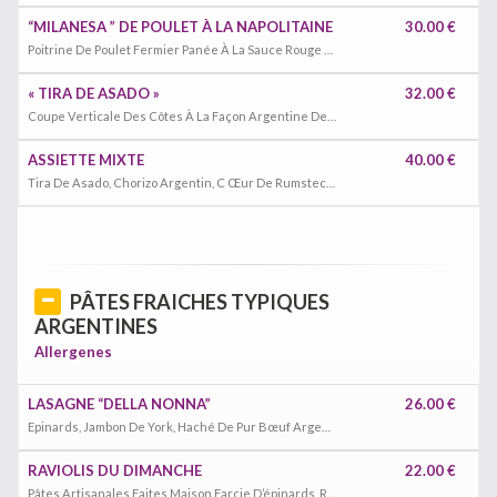
“MILANESA ” DE POULET À LA NAPOLITAINE
30.00 €
Poitrine De Poulet Fermier Panée À La Sauce Rouge Pizza, Jambon Cuit, Mozzarella Et D ’Emmental Porté Au Four
« TIRA DE ASADO »
32.00 €
Coupe Verticale Des Côtes À La Façon Argentine De Veau Galicien.
ASSIETTE MIXTE
40.00 €
Tira De Asado, Chorizo Argentin, C Œur De Rumsteck Argentin Et Agneau
PÂTES FRAICHES TYPIQUES
ARGENTINES
Allergenes
LASAGNE “DELLA NONNA”
26.00 €
Epinards, Jambon De York, Haché De Pur Bœuf Argentin, Sauce Tomate Maison Et Sauce Blanche, Mozzarella Et Emmental Râpé
RAVIOLIS DU DIMANCHE
22.00 €
Pâtes Artisanales Faites Maison Farcie D’épinards, Ricotta, Accompagnés De Sauce Rose