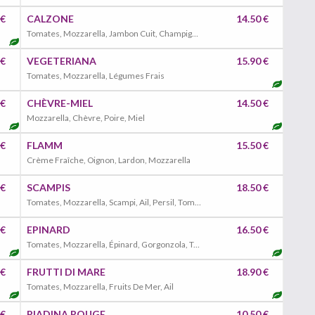
 €
CALZONE
14.50 €
Tomates, Mozzarella, Jambon Cuit, Champignons
 €
VEGETERIANA
15.90 €
Tomates, Mozzarella, Légumes Frais
 €
CHÈVRE-MIEL
14.50 €
Mozzarella, Chèvre, Poire, Miel
 €
FLAMM
15.50 €
Crème Fraîche, Oignon, Lardon, Mozzarella
 €
SCAMPIS
18.50 €
Tomates, Mozzarella, Scampi, Ail, Persil, Tomates Cerises
 €
EPINARD
16.50 €
Tomates, Mozzarella, Épinard, Gorgonzola, Tomates Cerises, Parmigiano
 €
FRUTTI DI MARE
18.90 €
Tomates, Mozzarella, Fruits De Mer, Ail
 €
PIADINA ROUGE
10.50 €