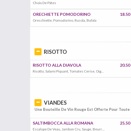
Choix De Pâtes
ORECHIETTE POMODORINO
18.50
Orecchiette, Pomodorino, Rucola, Bufala
RISOTTO
RISOTTO ALLA DIAVOLA
20.50
Risotto, Salami Piquant, Tomates Cerise, Oignons
VIANDES
Une Bouteille De Vin Rouge Est Offerte Pour Tout
SALTIMBOCCA ALLA ROMANA
25.50
Escalope De Veau, Jambon Cru, Sauge, Beurre, Vin Blanc, Frites Et Salade En Accompagnement