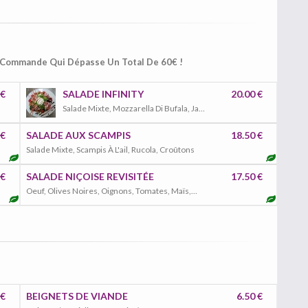
e Commande Qui Dépasse Un Total De 60€ !
 €
SALADE INFINITY
20.00 €
Salade Mixte, Mozzarella Di Bufala, Jambon De Parme, Tomates Fraîches, Rucola, Parmesan, Balsamique
 €
SALADE AUX SCAMPIS
18.50 €
Salade Mixte, Scampis À L'ail, Rucola, Croûtons
 €
SALADE NIÇOISE REVISITÉE
17.50 €
Oeuf, Olives Noires, Oignons, Tomates, Maïs, Thon, Haricots Verts
 €
BEIGNETS DE VIANDE
6.50 €