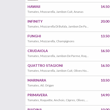
HAWAII
14.50
Tomates, Mozzarella, Jambon Cuit, Ananas
INFINITY
20.00
Tomates, Mozzarella Di Bufala, Jambon De Parme, Oeuf, Olives, Ail, Parmesan Et Rucola
FUNGHI
13.50
Tomates, Mozzarella, Champignons
CRUDAIOLA
16.50
Tomates, Mozzarella, Jambon De Parme, Roquette, Parmesan, Tomates Cerises
QUATTRO STAGIONI
16.50
Tomates, Mozzarella, Jambon Cuit, Olives Noires, Artichauts, Champignons
MARINARA
10.50
Tomates, Ail, Origan
PRIMAVERA
14.90
Tomates, Roquette, Anchois, Câpres, Olives, Parmigiano
PIADINA
10.00