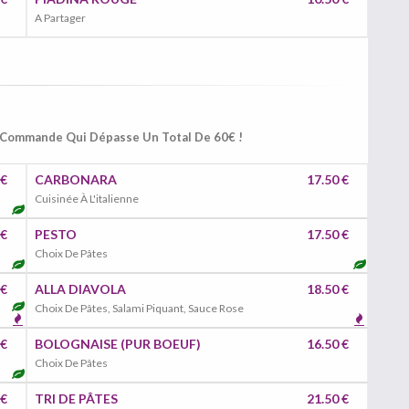
A Partager
e Commande Qui Dépasse Un Total De 60€ !
 €
CARBONARA
17.50 €
Cuisinée À L'italienne
 €
PESTO
17.50 €
Choix De Pâtes
 €
ALLA DIAVOLA
18.50 €
Choix De Pâtes, Salami Piquant, Sauce Rose
 €
BOLOGNAISE (PUR BOEUF)
16.50 €
Choix De Pâtes
 €
TRI DE PÂTES
21.50 €