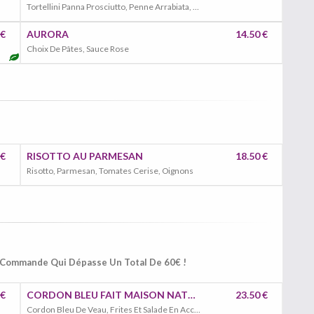
Tortellini Panna Prosciutto, Penne Arrabiata, Spaghetti Al Pesto
 €
AURORA
14.50 €
Choix De Pâtes, Sauce Rose
 €
RISOTTO AU PARMESAN
18.50 €
Risotto, Parmesan, Tomates Cerise, Oignons
e Commande Qui Dépasse Un Total De 60€ !
 €
CORDON BLEU FAIT MAISON NATURE
23.50 €
Cordon Bleu De Veau, Frites Et Salade En Accompagnement