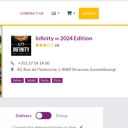
CONTACT US
SIGN IN
Infinity ∞ 2024 Edition
(0)
+352 27 56 14 00
42, Rue de l'Industrie, L-8069 Strassen (Luxembourg)
Italian
Salads
Pasta
Pizza
Delivery
Pickup
Change the delivery/picking up time