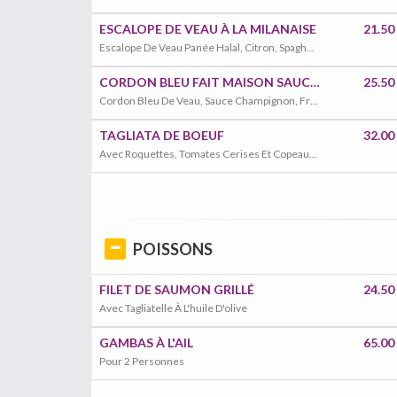
ESCALOPE DE VEAU À LA MILANAISE
21.50
Escalope De Veau Panée Halal, Citron, Spaghetti Bolognaise Boeuf En Accompagnement
CORDON BLEU FAIT MAISON SAUCE CHAMPIGNON
25.50
Cordon Bleu De Veau, Sauce Champignon, Frites Et Salade En Accompagnement
TAGLIATA DE BOEUF
32.00
Avec Roquettes, Tomates Cerises Et Copeaux De Parmesan
POISSONS
FILET DE SAUMON GRILLÉ
24.50
Avec Tagliatelle À L'huile D'olive
GAMBAS À L'AIL
65.00
Pour 2 Personnes