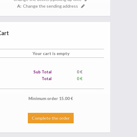
A:
Change the sending address
Cart
Your cart is empty
Sub Total
0
€
Total
0 €
Minimum order
15.00
€
Complete the order