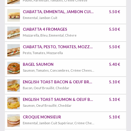
Poulet, Parmesan, Tomates, Crème Cheese
CIABATTA, EMMENTAL, JAMBON CUIT SUPÉRIEUR.
5.50 €
Emmental, Jambon Cuit
CIABATTA 4 FROMAGES
5.50 €
Mozzarella, Bleu, Emmental, Chèvre
CIABATTA, PESTO, TOMATES, MOZZARELLA.
5.50 €
Pesto, Tomates, Mozzarella
BAGEL SAUMON
5.40 €
Saumon, Tomates, Concombres, Crème Cheese, Pousses D'épinard.
ENGLISH TOAST BACON & OEUF BROUILLÉ
5.10 €
Bacon, Oeuf Brouillé, Cheddar
ENGLISH TOAST SAUMON & OEUF BROUILLÉ
5.10 €
Saumon, Oeuf Brouillé, Cheddar
CROQUE MONSIEUR
5.10 €
Emmental, Jambon Cuit Supérieur, Crème Cheese