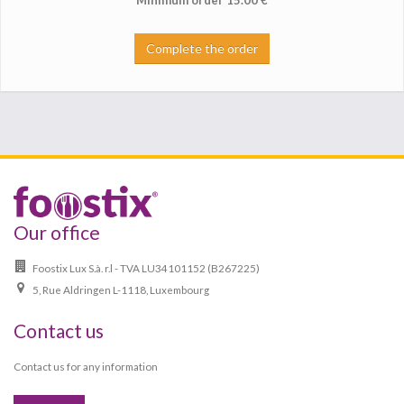
Minimum order
15.00
€
Complete the order
Our office
Foostix Lux S.à. r.l - TVA LU34101152 (B267225)
5, Rue Aldringen L-1118, Luxembourg
Contact us
Contact us for any information