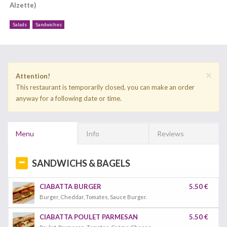
Alzette)
Salads
Sandwiches
×
Attention!
This restaurant is temporarily closed, you can make an order
anyway for a following date or time.
Menu
Info
Reviews
SANDWICHS & BAGELS
CIABATTA BURGER
5.50 €
Burger, Cheddar, Tomates, Sauce Burger.
CIABATTA POULET PARMESAN
5.50 €