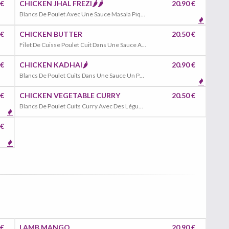
 €
CHICKEN JHAL FREZI🌶️🌶️
20.90 €
Blancs De Poulet Avec Une Sauce Masala Piquante, Piment Vert, Gingembre
 €
CHICKEN BUTTER
20.50 €
Filet De Cuisse Poulet Cuit Dans Une Sauce Au Beurre, Tomates
 €
CHICKEN KADHAI🌶️
20.90 €
Blancs De Poulet Cuits Dans Une Sauce Un Peu Piquante, Ail , Gingembre , Poivrons, Épinards, Hachés, Tomate
 €
CHICKEN VEGETABLE CURRY
20.50 €
Blancs De Poulet Cuits Curry Avec Des Légumes Frais
 €
 €
LAMB MANGO
20.90 €