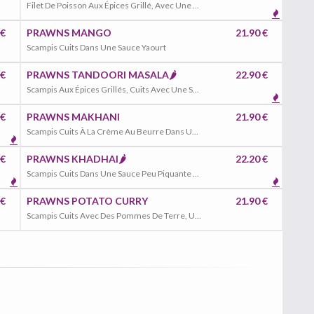
Filet De Poisson Aux Épices Grillé, Avec Une Sauce Masala Peu Piquante, Poivrons, Oignons, Tomates
 €
PRAWNS MANGO
21.90 €
Scampis Cuits Dans Une Sauce Yaourt
 €
PRAWNS TANDOORI MASALA🌶️
22.90 €
Scampis Aux Épices Grillés, Cuits Avec Une Sauce Masala Un Peu Piquante, Poivrons, Oignons, Tomates
 €
PRAWNS MAKHANI
21.90 €
Scampis Cuits À La Crème Au Beurre Dans Une Sauce Tomate
 €
PRAWNS KHADHAI🌶️
22.20 €
Scampis Cuits Dans Une Sauce Peu Piquante Avec, Ail, Gingembre, Poivrons, Épinards, Hachés, Tomates
 €
PRAWNS POTATO CURRY
21.90 €
Scampis Cuits Avec Des Pommes De Terre, Une Sauce Épicée ,Coriandre