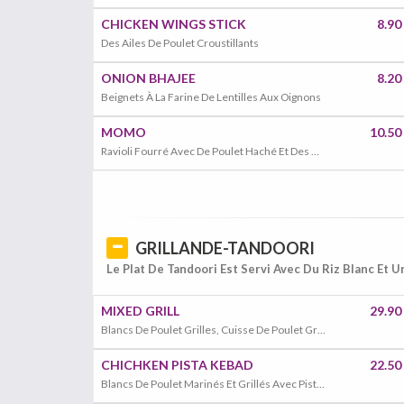
CHICKEN WINGS STICK
8.90
Des Ailes De Poulet Croustillants
ONION BHAJEE
8.20
Beignets À La Farine De Lentilles Aux Oignons
MOMO
10.50
Ravioli Fourré Avec De Poulet Haché Et Des Herbes Cuit À La Vapeur
GRILLANDE-TANDOORI
Le Plat De Tandoori Est Servi Avec Du Riz Blanc Et 
MIXED GRILL
29.90
Blancs De Poulet Grilles, Cuisse De Poulet Grillé, Côte D’agneau Grillé, Scampis Grillé
CHICHKEN PISTA KEBAD
22.50
Blancs De Poulet Marinés Et Grillés Avec Pistache, Menthe