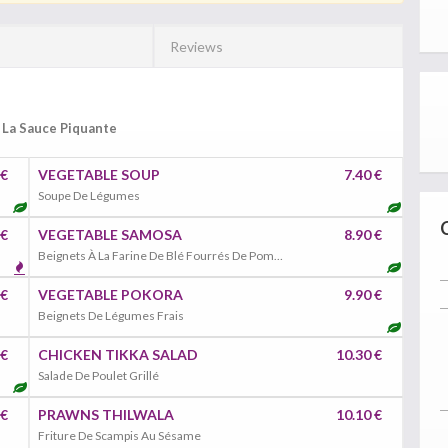
Reviews
 La Sauce Piquante
 €
VEGETABLE SOUP
7.40 €
Soupe De Légumes
 €
VEGETABLE SAMOSA
8.90 €
Beignets À La Farine De Blé Fourrés De Pomme De Terre, Coriandre, Fines Herbes, Curcuma
 €
VEGETABLE POKORA
9.90 €
Beignets De Légumes Frais
 €
CHICKEN TIKKA SALAD
10.30 €
Salade De Poulet Grillé
 €
PRAWNS THILWALA
10.10 €
Friture De Scampis Au Sésame