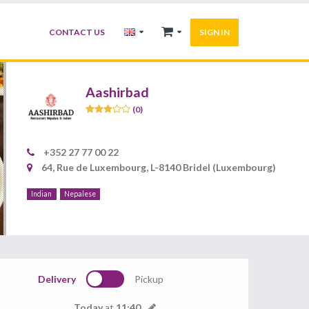
CONTACT US
SIGN IN
Aashirbad
(0)
+352 27 77 00 22
64, Rue de Luxembourg, L-8140 Bridel (Luxembourg)
Indian
Nepalese
Delivery
Pickup
Today
at
11:40