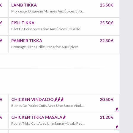
 €
LAMB TIKKA
25.50 €
Morceaux D’agneau Marinés Aux Épices Et Grillés
 €
FISH TIKKA
25.50 €
Filet De Poisson Mariné Aux Épices Et Grillé
 €
PANNER TIKKA
22.30 €
Fromage Blanc Grillé Et Mariné Aux Épices
 €
CHICKEN VINDALOO🌶️🌶️🌶️
20.50 €
Blancs De Poulet Cuits Avec Une Sauce Vindaloo Très Piquante, Poivrons, Oignons, Tomates
 €
CHICKEN TIKKA MASALA🌶️
21.20 €
Poulet Tikka Cuit Avec Une Sauce Masala Peu Piquante, Poivrons, Oignons, Tomates