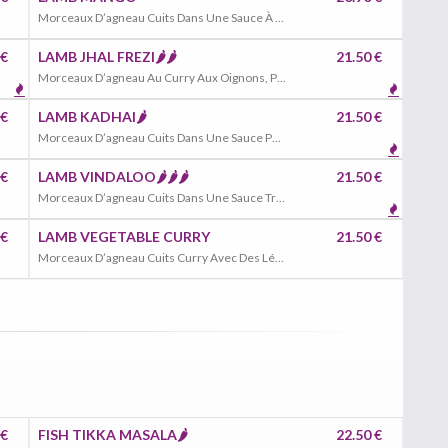
Morceaux D’agneau Cuits Dans Une Sauce À La Mangue
 €
LAMB JHAL FREZI🌶️🌶️
21.50 €
Morceaux D’agneau Au Curry Aux Oignons, Poivrons, Une Sauce Indienne
 €
LAMB KADHAI🌶️
21.50 €
Morceaux D’agneau Cuits Dans Une Sauce Peu Piquante Avec, Ail, Gingembre, Poivrons, Épinards, Hachés, Tomates
 €
LAMB VINDALOO🌶️🌶️🌶️
21.50 €
Morceaux D’agneau Cuits Dans Une Sauce Très Piquante Avec Menthe, Jus De Citron
 €
LAMB VEGETABLE CURRY
21.50 €
Morceaux D’agneau Cuits Curry Avec Des Légumes Frais
 €
FISH TIKKA MASALA🌶️
22.50 €