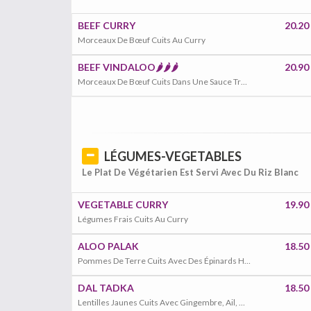
BEEF CURRY
20.20
Morceaux De Bœuf Cuits Au Curry
BEEF VINDALOO🌶️🌶️🌶️
20.90
Morceaux De Bœuf Cuits Dans Une Sauce Très Piquante Avec Menthe, Jus De Citron
LÉGUMES-VEGETABLES
Le Plat De Végétarien Est Servi Avec Du Riz Blanc
VEGETABLE CURRY
19.90
Légumes Frais Cuits Au Curry
ALOO PALAK
18.50
Pommes De Terre Cuits Avec Des Épinards Hachés
DAL TADKA
18.50
Lentilles Jaunes Cuits Avec Gingembre, Ail, Oignons