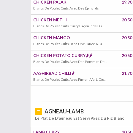
CHICKEN PALAK
19.90
Blancs De Poulet Cuits Avec Des Épinards
CHICKEN METHI
20.50
Blancs De Poulet Cuits Curry Façon Inde Du Nord Avec Des Tomates Fraiches Et Du Fenugrec
CHICKEN MANGO
20.50
Blancs De Poulet Cuits Dans Une Sauce A La Mangue
CHICKEN POTATO CURRY🌶️🌶️
20.50
Blancs De Poulet Cuits Avec Des Pommes De Terre, Une Sauce Épicée ,Coriandre
AASHIRBAD CHILLI🌶️
21.70
Blancs De Poulet Cuits Avec Piment Vert, Oignon, Poivron, Gingembre
AGNEAU-LAMB
Le Plat De D’agneau Est Servi Avec Du Riz Blanc
LAMB CURRY
20.50