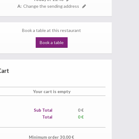
A:
Change the sending address
Book a table at this restaurant
Book a table
Cart
Your cart is empty
Sub Total
0
€
Total
0 €
Minimum order
30.00
€