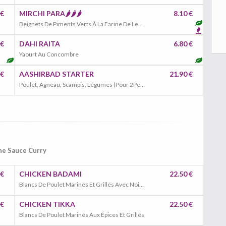
 €
MIRCHI PARA🌶️🌶️🌶️
8.10 €
Beignets De Piments Verts À La Farine De Lentilles, Pommes De Terre, Coriandre
 €
DAHI RAITA
6.80 €
Yaourt Au Concombre
 €
AASHIRBAD STARTER
21.90 €
Poulet, Agneau, Scampis, Légumes (Pour 2Personnes)
Une Sauce Curry
 €
CHICKEN BADAMI
22.50 €
Blancs De Poulet Marinés Et Grillés Avec Noix Cajou, Amande
 €
CHICKEN TIKKA
22.50 €
Blancs De Poulet Marinés Aux Épices Et Grillés