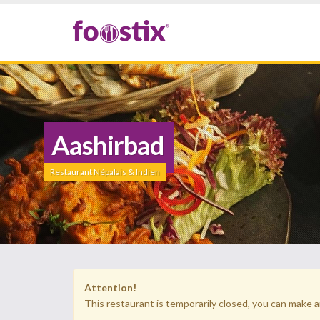
Aashirbad
Restaurant Népalais & Indien
Attention!
This restaurant is temporarily closed, you can make a