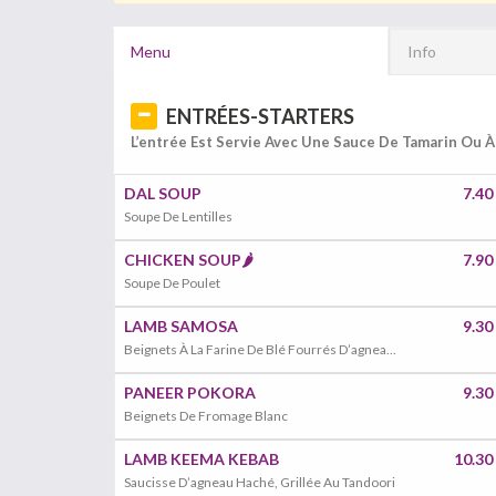
Menu
Info
ENTRÉES-STARTERS
L’entrée Est Servie Avec Une Sauce De Tamarin Ou À
DAL SOUP
7.40
Soupe De Lentilles
CHICKEN SOUP🌶️
7.90
Soupe De Poulet
LAMB SAMOSA
9.30
Beignets À La Farine De Blé Fourrés D’agneau Haché, Coriandre, Fines Herbes, Curcuma
PANEER POKORA
9.30
Beignets De Fromage Blanc
LAMB KEEMA KEBAB
10.30
Saucisse D’agneau Haché, Grillée Au Tandoori