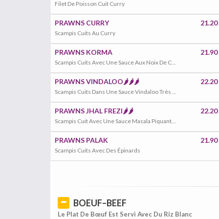
Filet De Poisson Cuit Curry
PRAWNS CURRY
21.20
Scampis Cuits Au Curry
PRAWNS KORMA
21.90
Scampis Cuits Avec Une Sauce Aux Noix De Cajou, Amande
PRAWNS VINDALOO🌶️🌶️🌶️
22.20
Scampis Cuits Dans Une Sauce Vindaloo Très Piquante, Jus De Citron
PRAWNS JHAL FREZI🌶️🌶️
22.20
Scampis Cuit Avec Une Sauce Masala Piquante, Piment Vert , Gingembre
PRAWNS PALAK
21.90
Scampis Cuits Avec Des Épinards
BOEUF–BEEF
Le Plat De Bœuf Est Servi Avec Du Riz Blanc