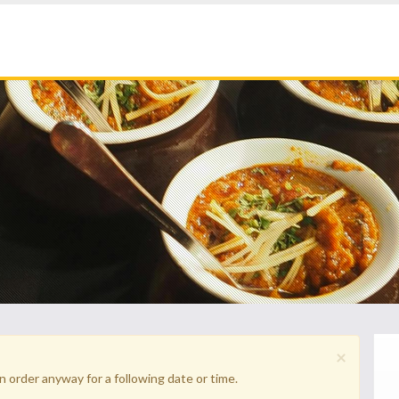
×
n order anyway for a following date or time.